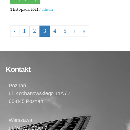
1 listopada 2021
/
admin
‹
1
2
3
4
5
›
»
Kontakt
Poznań
ul. Kochanowskiego 11A / 7
60-845 Poznań
Warszawa
ul. Wilcza 29A / 7