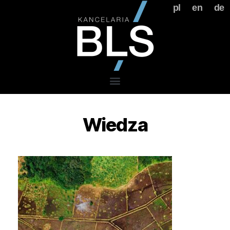
pl
en
de
Wiedza