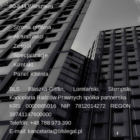
00-544 Warszawa
Strona główna
Aktualności
Zespół
Specjalizacje
Kontakt
Panel Klienta
BLS Blaszka-Griffin, Loretański, Stempski
Kancelaria Radców Prawnych spółka partnerska
KRS 0000865016 NIP 7812014272 REGON
38741147600000
Telefon: +48 788 973 390
E-mail:
kancelaria@blslegal.pl