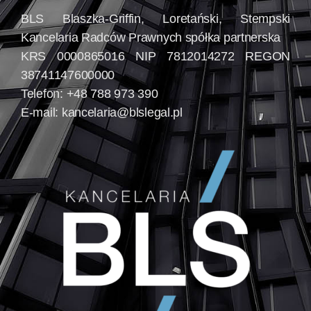
BLS Blaszka-Griffin, Loretański, Stempski
Kancelaria Radców Prawnych spółka partnerska
KRS 0000865016 NIP 7812014272 REGON
38741147600000
Telefon: +48 788 973 390
E-mail:
kancelaria@blslegal.pl