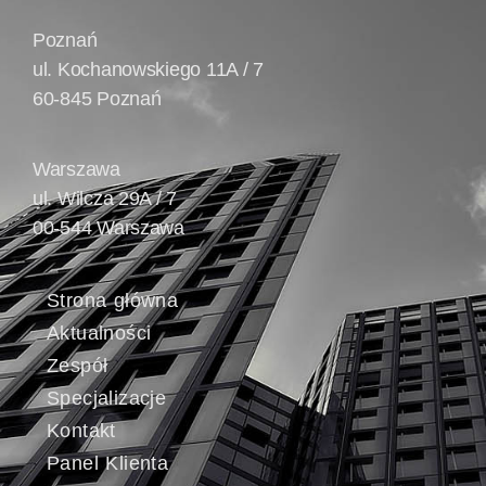
Poznań
ul. Kochanowskiego 11A / 7
60-845 Poznań
Warszawa
ul. Wilcza 29A / 7
00-544 Warszawa
Strona główna
Aktualności
Zespół
Specjalizacje
Kontakt
Panel Klienta