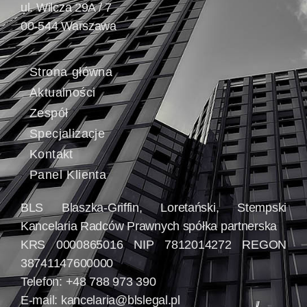
ul. Wilcza 29A / 7
00-544 Warszawa
Strona główna
Aktualności
Zespół
Specjalizacje
Kontakt
Panel Klienta
BLS Blaszka-Griffin, Loretański, Stempski
Kancelaria Radców Prawnych spółka partnerska
KRS 0000865016 NIP 7812014272 REGON
38741147600000
Telefon: +48 788 973 390
E-mail:
kancelaria@blslegal.pl