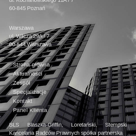
ul. Kochanowskiego 11A / 7
60-845 Poznań
Warszawa
ul. Wilcza 29A / 7
00-544 Warszawa
Strona główna
Aktualności
Zespół
Specjalizacje
Kontakt
Panel Klienta
BLS Blaszka-Griffin, Loretański, Stempski
Kancelaria Radców Prawnych spółka partnerska